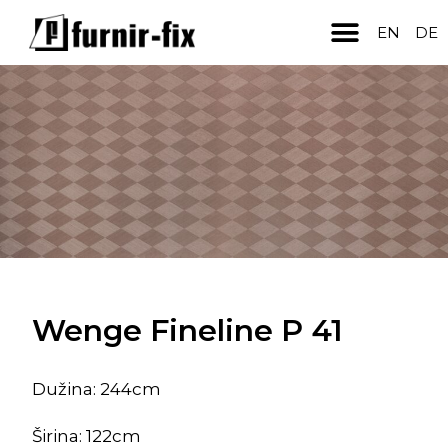
Vrste furnira
Pleteni furnir
Spojeni furnir
EN
DE
Wenge Fineline P 41
Dužina: 244cm
Širina: 122cm